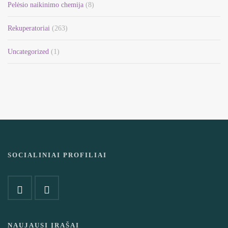
Pelėsio naikinimo chemija
(8)
Rekuperatoriai
(263)
Uncategorized
(1)
SOCIALINIAI PROFILIAI
NAUJAUSI ĮRAŠAI