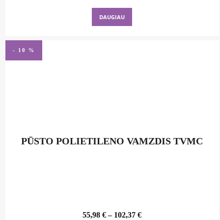
DAUGIAU
- 10 %
PŪSTO POLIETILENO VAMZDIS TVMC
55,98
€
–
102,37
€