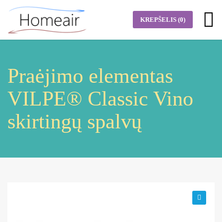
KREPŠELIS
(0)
Praėjimo elementas
VILPE® Classic Vino
skirtingų spalvų
🔍