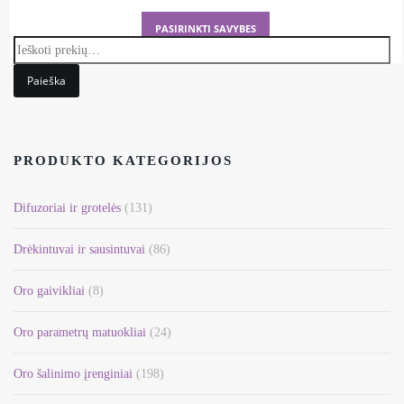
This
PASIRINKTI SAVYBES
product
has
Paieška
multiple
variants.
The
options
PRODUKTO KATEGORIJOS
may
be
Difuzoriai ir grotelės
(131)
chosen
on
Drėkintuvai ir sausintuvai
(86)
the
Oro gaivikliai
(8)
product
page
Oro parametrų matuokliai
(24)
Oro šalinimo įrenginiai
(198)