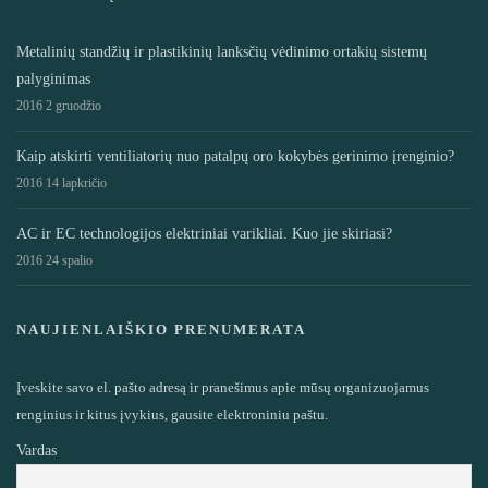
Metalinių standžių ir plastikinių lanksčių vėdinimo ortakių sistemų
palyginimas
2016 2 gruodžio
Kaip atskirti ventiliatorių nuo patalpų oro kokybės gerinimo įrenginio?
2016 14 lapkričio
AC ir EC technologijos elektriniai varikliai. Kuo jie skiriasi?
2016 24 spalio
NAUJIENLAIŠKIO PRENUMERATA
Įveskite savo el. pašto adresą ir pranešimus apie mūsų organizuojamus
renginius ir kitus įvykius, gausite elektroniniu paštu.
Vardas