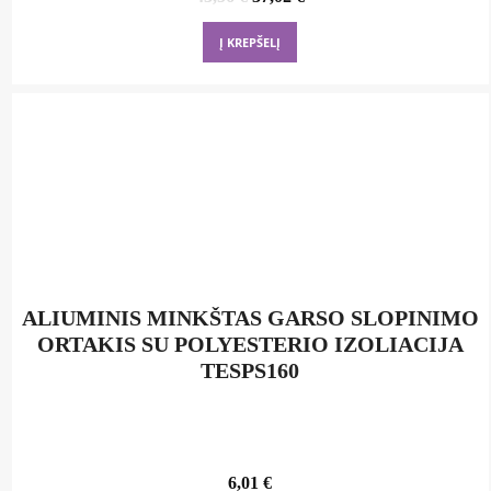
price
price
was:
is:
Į KREPŠELĮ
43,56 €.
37,02 €.
ALIUMINIS MINKŠTAS GARSO SLOPINIMO
ORTAKIS SU POLYESTERIO IZOLIACIJA
TESPS160
6,01
€