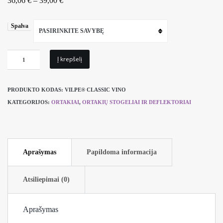
36,06
€
–
39,00
€
Spalva
PASIRINKITE SAVYBĘ
produkto
Į krepšelį
kiekis:
Praėjimo
PRODUKTO KODAS:
VILPE® CLASSIC VINO
elementas
KATEGORIJOS:
ORTAKIAI
,
ORTAKIŲ STOGELIAI IR DEFLEKTORIAI
VILPE®
Classic
Vino
skirtingų
Aprašymas
Papildoma informacija
spalvų
Atsiliepimai (0)
Aprašymas