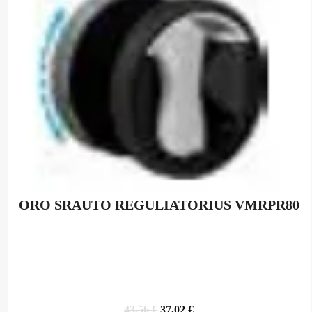
ORO SRAUTO REGULIATORIUS VMRPR80
Original
Current
43,56
€
37,02
€