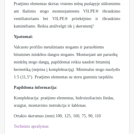
Praėjimo elementas skirtas visiems mūsų puslapyje siūlomiems
ant šlaitinio stogo montuojamiems VILPE® ištraukimo
ventiliatoriams bei VILPE® pritekėjimo ir ištraukimo
kaminėliams. Reikia atsižvelgti tik į skersmenį!
Ypatumai:
Valcuoto profilio metaliniams stogams ir paruoštiems
bituminės minkštos dangos stogams. Montuojant ant paruoštų
minkštų stogo dangų, papildomai reikia naudoti bituminį
hermetiką (neįeina į komplektaciją). Minimalus stogo nuolydis
1:5 (11,5°). Praėjimo elementas su storu guminiu tarpikliu.
Papildoma informacija:
Komplektacija: praėjimo elementas, hidroizoliacinis žiedas,
sraigtai, montavimo instrukcija ir šablonas.
Ortakio skersmuo (mm):100, 125, 160, 75, 90, 110
Techninis aprašymas