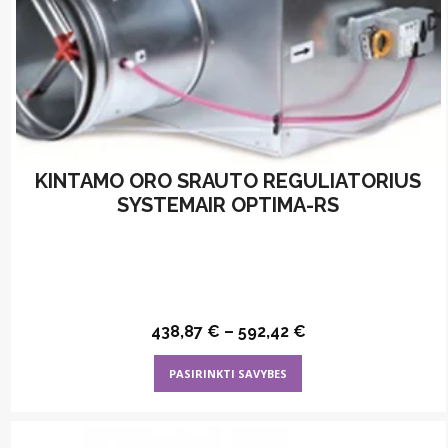
KINTAMO ORO SRAUTO REGULIATORIUS
SYSTEMAIR OPTIMA-RS
438,87
€
–
592,42
€
This
PASIRINKTI SAVYBES
product
has
multiple