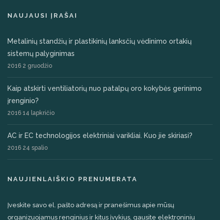
NAUJAUSI ĮRAŠAI
Metalinių standžių ir plastikinių lanksčių vėdinimo ortakių
sistemų palyginimas
2016 2 gruodžio
Kaip atskirti ventiliatorių nuo patalpų oro kokybės gerinimo
įrenginio?
2016 14 lapkričio
AC ir EC technologijos elektriniai varikliai. Kuo jie skiriasi?
2016 24 spalio
NAUJIENLAIŠKIO PRENUMERATA
Įveskite savo el. pašto adresą ir pranešimus apie mūsų
organizuojamus renginius ir kitus įvykius, gausite elektroniniu