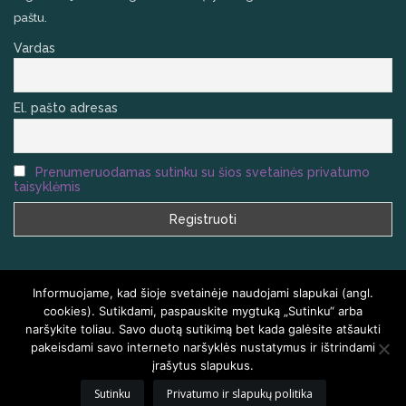
paštu.
Vardas
El. pašto adresas
Prenumeruodamas sutinku su šios svetainės privatumo
taisyklėmis
Informuojame, kad šioje svetainėje naudojami slapukai (angl.
cookies). Sutikdami, paspauskite mygtuką „Sutinku“ arba
naršykite toliau. Savo duotą sutikimą bet kada galėsite atšaukti
VISOS TEISĖS SAUGOMOS
HOMEAIR.LT
pakeisdami savo interneto naršyklės nustatymus ir ištrindami
įrašytus slapukus.
PRADŽIA
KLAUSIMAI IR ATSAKYMAI
KONTAKTAI
TINKLARAŠTIS
Sutinku
Privatumo ir slapukų politika