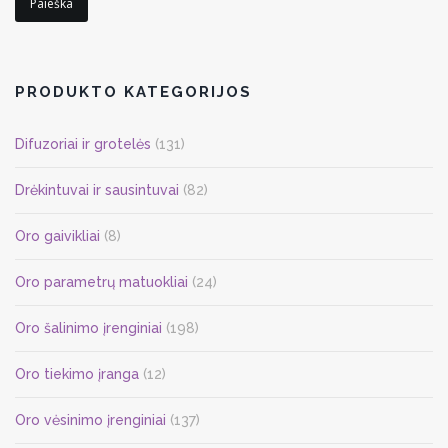
Paieška
multiple
variants.
The
options
PRODUKTO KATEGORIJOS
may
be
Difuzoriai ir grotelės
(131)
chosen
on
Drėkintuvai ir sausintuvai
(82)
the
Oro gaivikliai
(8)
product
page
Oro parametrų matuokliai
(24)
Oro šalinimo įrenginiai
(198)
Oro tiekimo įranga
(12)
Oro vėsinimo įrenginiai
(137)