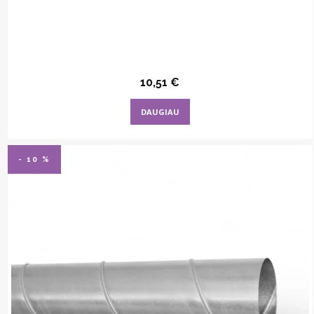
10,51
€
DAUGIAU
- 10 %