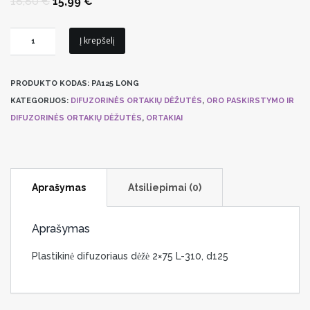
Original
Current
18,80
€
15,99
€
price
price
was:
is:
18,80 €.
15,99 €.
produkto
Į krepšelį
kiekis:
Plastikinė
PRODUKTO KODAS:
PA125 LONG
difuzoriaus
KATEGORIJOS:
DIFUZORINĖS ORTAKIŲ DĖŽUTĖS
,
ORO PASKIRSTYMO IR
dėžė
DIFUZORINĖS ORTAKIŲ DĖŽUTĖS
,
ORTAKIAI
Brofer
2x75
PA125
LONG
Aprašymas
Atsiliepimai (0)
Aprašymas
Plastikinė difuzoriaus dėžė 2×75 L-310, d125