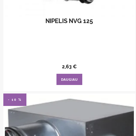
NIPELIS NVG 125
2,63
€
DAUGIAU
- 10 %