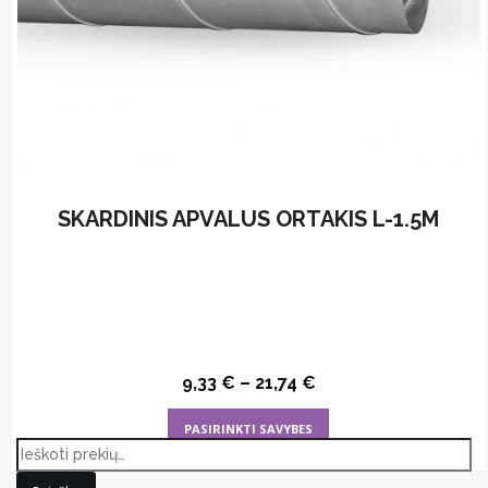
SKARDINIS APVALUS ORTAKIS L-1.5M
9,33
€
–
21,74
€
This
PASIRINKTI SAVYBES
product
has