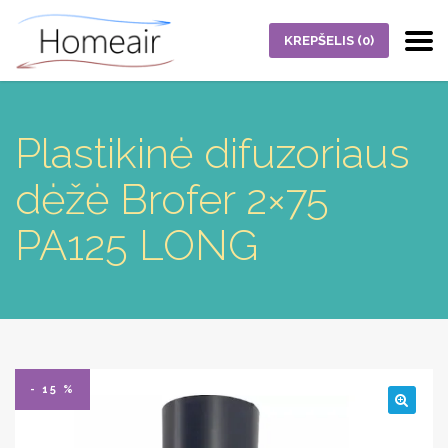
KREPŠELIS
(0)
Plastikinė difuzoriaus
dėžė Brofer 2×75
PA125 LONG
- 15 %
🔍