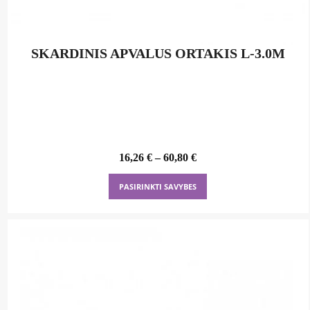
SKARDINIS APVALUS ORTAKIS L-3.0M
16,26
€
–
60,80
€
This
PASIRINKTI SAVYBES
product
has
multiple
variants.
The
options
may