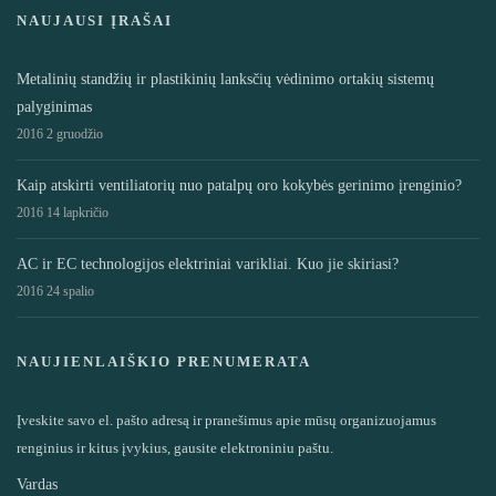
NAUJAUSI ĮRAŠAI
Metalinių standžių ir plastikinių lanksčių vėdinimo ortakių sistemų
palyginimas
2016 2 gruodžio
Kaip atskirti ventiliatorių nuo patalpų oro kokybės gerinimo įrenginio?
2016 14 lapkričio
AC ir EC technologijos elektriniai varikliai. Kuo jie skiriasi?
2016 24 spalio
NAUJIENLAIŠKIO PRENUMERATA
Įveskite savo el. pašto adresą ir pranešimus apie mūsų organizuojamus
renginius ir kitus įvykius, gausite elektroniniu paštu.
Vardas