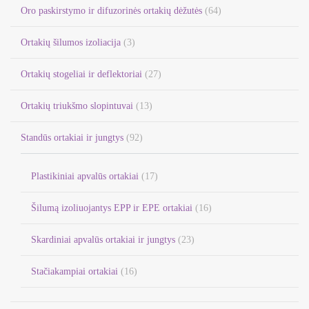
Oro paskirstymo ir difuzorinės ortakių dėžutės
(64)
Ortakių šilumos izoliacija
(3)
Ortakių stogeliai ir deflektoriai
(27)
Ortakių triukšmo slopintuvai
(13)
Standūs ortakiai ir jungtys
(92)
Plastikiniai apvalūs ortakiai
(17)
Šilumą izoliuojantys EPP ir EPE ortakiai
(16)
Skardiniai apvalūs ortakiai ir jungtys
(23)
Stačiakampiai ortakiai
(16)