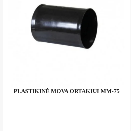
be
chosen
on
the
product
page
PLASTIKINĖ MOVA ORTAKIUI MM-75