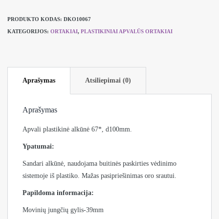
Plastikinė
PRODUKTO KODAS:
DKO10067
alkūnė
KATEGORIJOS:
ORTAKIAI
,
PLASTIKINIAI APVALŪS ORTAKIAI
Ø100mm,
kampas-
67°
Aprašymas
Atsiliepimai (0)
Aprašymas
Apvali plastikinė alkūnė 67*, d100mm.
Ypatumai:
Sandari alkūnė, naudojama buitinės paskirties vėdinimo
sistemoje iš plastiko. Mažas pasipriešinimas oro srautui.
Papildoma informacija:
Movinių jungčių gylis-39mm