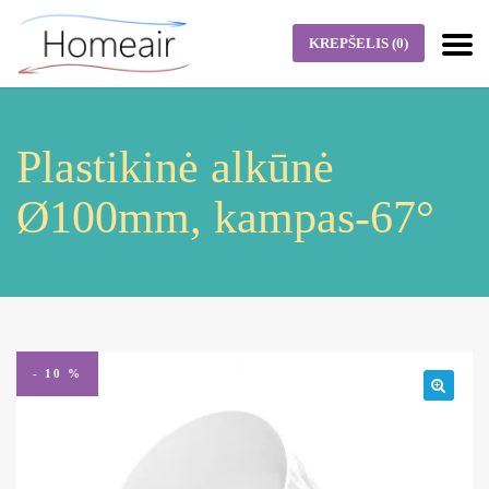
KREPŠELIS
(0)
Plastikinė alkūnė
Ø100mm, kampas-67°
- 10 %
🔍