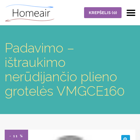
KREPŠELIS
(0)
Padavimo –
ištraukimo
nerūdijančio plieno
grotelės VMGCE160
- 11 %