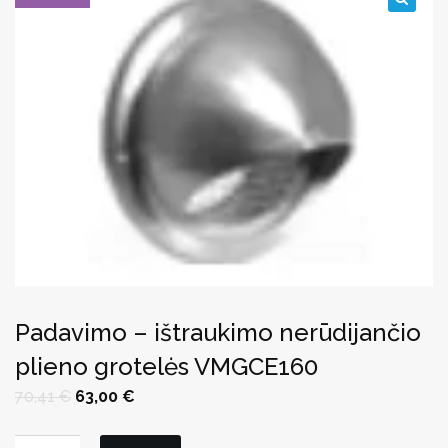
🔍
Padavimo – ištraukimo nerūdijančio
plieno grotelės VMGCE160
Original
Current
70,41
€
63,00
€
price
price
was:
is:
70,41 €.
63,00 €.
produkto