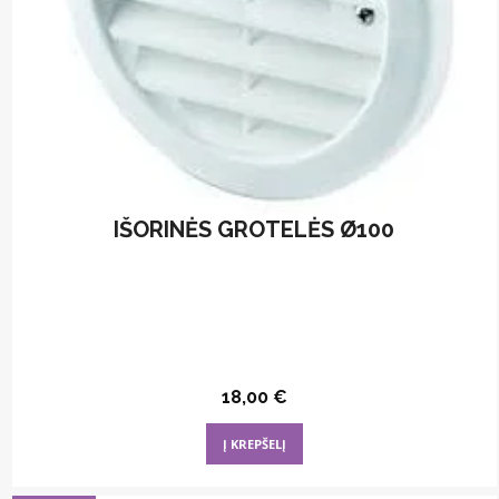
IŠORINĖS GROTELĖS Ø100
18,00
€
Į KREPŠELĮ