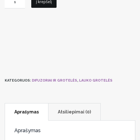
Į krepšelį
kiekis:
Padavimo
-
ištraukimo
nerūdijančio
plieno
grotelės
VMGCE160
KATEGORIJOS:
DIFUZORIAI IR GROTELĖS
,
LAUKO GROTELĖS
Aprašymas
Atsiliepimai (0)
Aprašymas