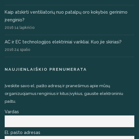
Kaip atskirti ventiliatorių nuo patalpų oro kokybės gerinimo
įrenginio?
2016 14 lapkričio
AC ir EC technologijos elektriniai varikliai. Kuo jie skiriasi?
2016 24 spalio
NAUJIENLAIŠKIO PRENUMERATA
Įveskite savo el. pašto adresą ir pranešimus apie mūsų
organizuojamus renginius ir kitus įvykius, gausite elektroniniu
paštu.
Vardas
El. pašto adresas