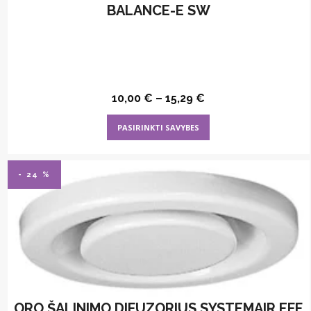
BALANCE-E SW
10,00
€
–
15,29
€
This
PASIRINKTI SAVYBES
product
has
multiple
- 24 %
variants.
The
options
may
be
chosen
on
ORO ŠALINIMO DIFUZORIUS SYSTEMAIR EFF