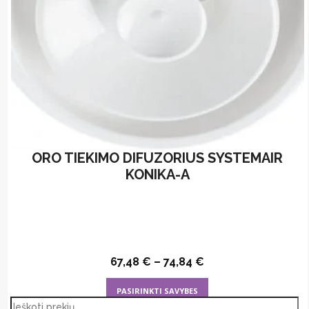
the
product
page
ORO TIEKIMO DIFUZORIUS SYSTEMAIR
KONIKA-A
67,48
€
–
74,84
€
This
PASIRINKTI SAVYBES
product