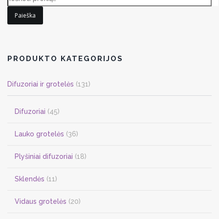
has
Paieška
multiple
variants.
The
options
PRODUKTO KATEGORIJOS
may
be
Difuzoriai ir grotelės
(131)
chosen
on
Difuzoriai
(45)
the
product
Lauko grotelės
(36)
page
Plyšiniai difuzoriai
(18)
Sklendės
(11)
Vidaus grotelės
(20)