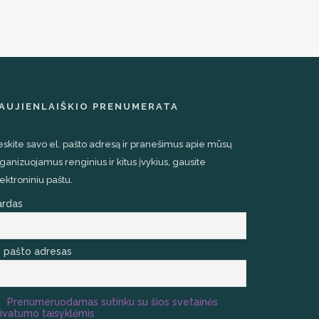
AUJIENLAIŠKIO PRENUMERATA
eskite savo el. pašto adresą ir pranešimus apie mūsų
ganizuojamus renginius ir kitus įvykius, gausite
ektroniniu paštu.
ardas
. pašto adresas
Prenumeruodamas sutinku su šios svetainės
ivatumo taisyklėmis