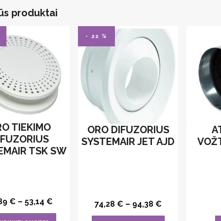
ūs produktai
- 22 %
O TIEKIMO
ORO DIFUZORIUS
A
IFUZORIUS
SYSTEMAIR JET AJD
VOŽ
EMAIR TSK SW
,89
€
–
53,14
€
74,28
€
–
94,38
€
This