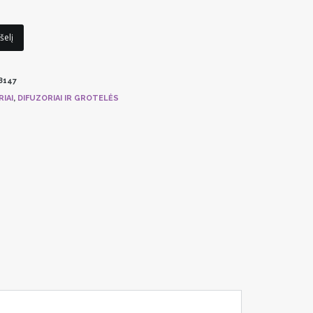
rice
,05 €.
šelį
8147
IAI
,
DIFUZORIAI IR GROTELĖS