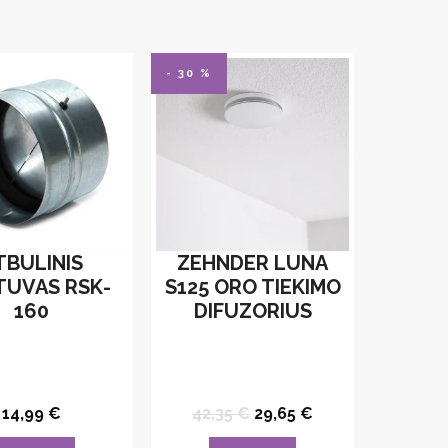
- 30 %
TBULINIS
ZEHNDER LUNA
TUVAS RSK-
S125 ORO TIEKIMO
160
DIFUZORIUS
Original
Current
14,99
€
42,35
€
29,65
€
price
price
was:
is: