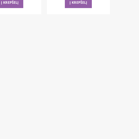
Į KREPŠELĮ
Į KREPŠELĮ
42,35 €.
29,65 €.