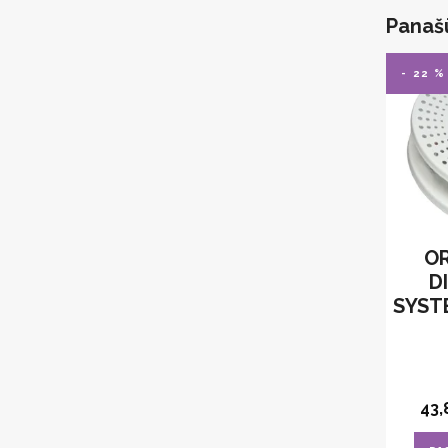
Panaš
- 22 %
OR
D
SYST
43