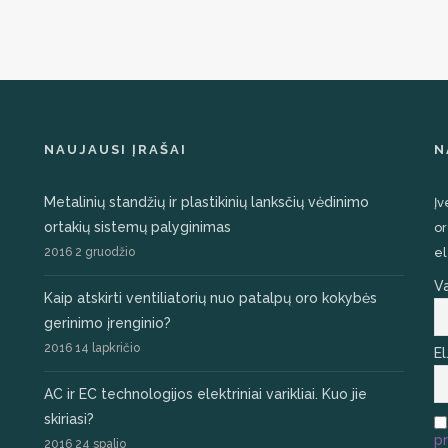
NAUJAUSI ĮRAŠAI
N
Metalinių standžių ir plastikinių lanksčių vėdinimo
Įv
ortakių sistemų palyginimas
or
2016 2 gruodžio
el
V
Kaip atskirti ventiliatorių nuo patalpų oro kokybės
gerinimo įrenginio?
2016 14 lapkričio
El
AC ir EC technologijos elektriniai varikliai. Kuo jie
skiriasi?
pr
2016 24 spalio