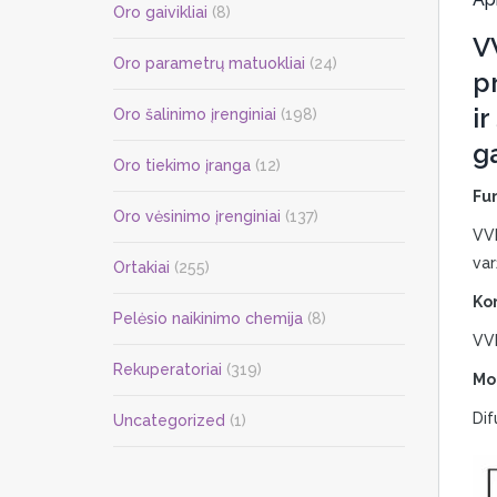
Oro gaivikliai
(8)
V
Oro parametrų matuokliai
(24)
p
ir
Oro šalinimo įrenginiai
(198)
ga
Oro tiekimo įranga
(12)
Fun
Oro vėsinimo įrenginiai
(137)
VVK
var
Ortakiai
(255)
Kon
Pelėsio naikinimo chemija
(8)
VVK
Rekuperatoriai
(319)
Mo
Dif
Uncategorized
(1)