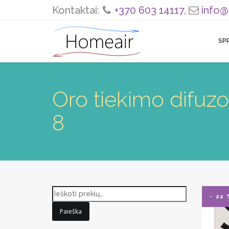
Kontaktai:
+370 603 14117
,
info@
SP
Oro tiekimo difuz
8
- 22 
Paieška