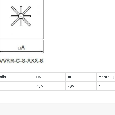
ydis
□A
øD
Mentelių 
00
296
298
8