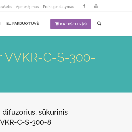
epšelis
Apmokėjimas
Prekių pristatymas
I
EL. PARDUOTUVĖ
KREPŠELIS
(0)
air VVKR-C-S-300-
difuzorius, sūkurinis
VVKR-C-S-300-8
urrent