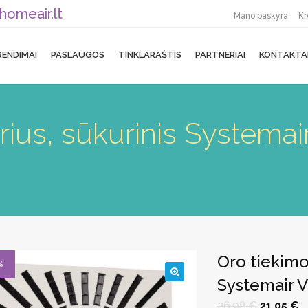
homeair.lt
Mano paskyra
Kr
RENDIMAI
PASLAUGOS
TINKLARAŠTIS
PARTNERIAI
KONTAKTA
orius, sūkurinis System
Oro tiekimo 
%
Systemair 
🔍
Original
C
26,98
€
21,05
€