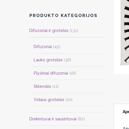
PRODUKTO KATEGORIJOS
Difuzoriai ir grotelės
(131)
Difuzoriai
(45)
Lauko grotelės
(36)
Plyšiniai difuzoriai
(18)
Sklendės
(11)
Vidaus grotelės
(20)
Ap
Drėkintuvai ir sausintuvai
(82)
Ap