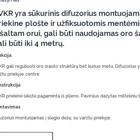
VKR yra sūkurinis difuzorius montuojam
riekine plošte ir užfiksuotomis mentėmi
 šaltam orui, gali būti naudojamas oro š
li būti iki 4 metrų.
kcija
R gali reguliuoti oro srauto struktūrą bet kuriuo metu. Difuzorius y
žtu priekyje centre.
strukcija
R priekinė lėkštė pagaminta iš plieno. Paviršius dažytas milteliniu
ntavimas
uzorius montuojamas į slėgio dėžę, su varžtu priekyje.