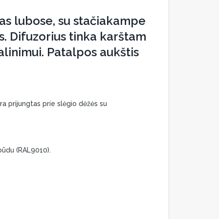
as lubose, su stačiakampe
s. Difuzorius tinka karštam
alinimui. Patalpos aukštis
ra prijungtas prie slėgio dėžės su
 būdu (RAL9010).