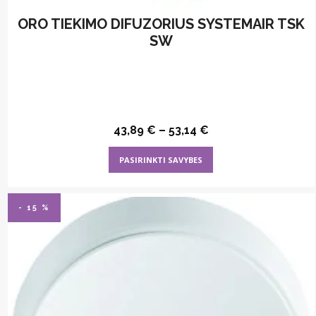
ORO TIEKIMO DIFUZORIUS SYSTEMAIR TSK
SW
43,89
€
–
53,14
€
This
PASIRINKTI SAVYBES
product
has
multiple
- 15 %
variants.
The
options
may
be
chosen