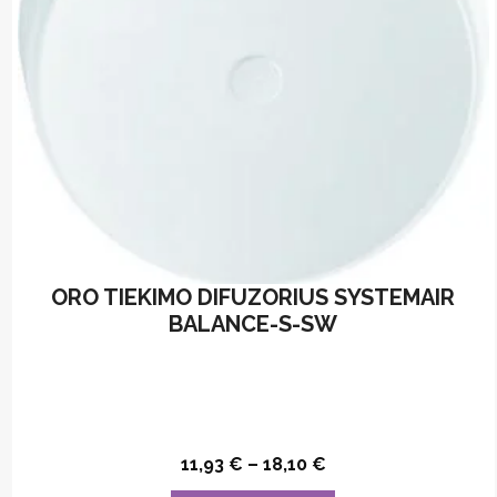
on
the
product
page
ORO TIEKIMO DIFUZORIUS SYSTEMAIR
BALANCE-S-SW
11,93
€
–
18,10
€