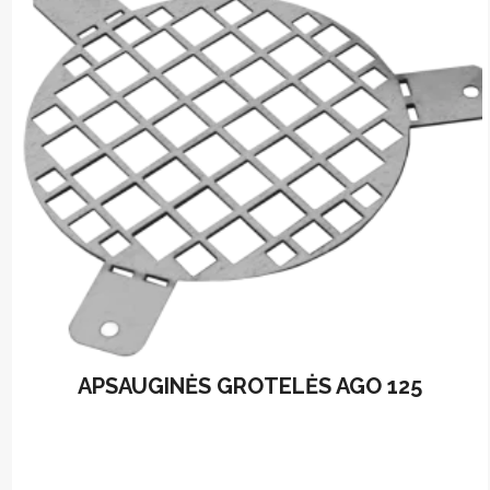
options
may
be
chosen
on
the
product
page
APSAUGINĖS GROTELĖS AGO 125