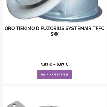
ORO TIEKIMO DIFUZORIUS SYSTEMAIR TFFC
SW
3,83
€
–
6,87
€
This
PASIRINKTI SAVYBES
product
has
multiple
variants.
The