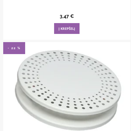
3,47
€
Į KREPŠELĮ
- 22 %