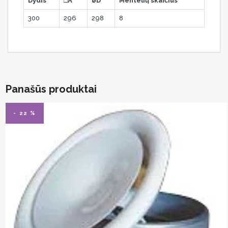
Dydis
□A
øD
Mentelių skaičius
300
296
298
8
Panašūs produktai
- 22 %