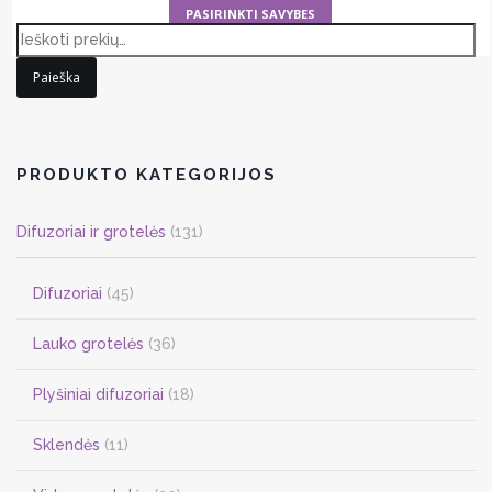
This
PASIRINKTI SAVYBES
product
has
Paieška
multiple
variants.
The
options
PRODUKTO KATEGORIJOS
may
be
Difuzoriai ir grotelės
(131)
chosen
on
Difuzoriai
(45)
the
product
Lauko grotelės
(36)
page
Plyšiniai difuzoriai
(18)
Sklendės
(11)