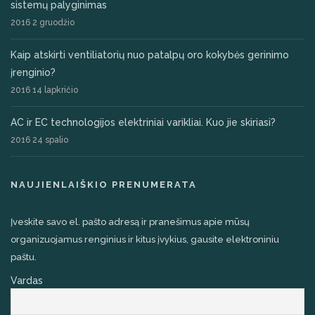
sistemų palyginimas
2016 2 gruodžio
Kaip atskirti ventiliatorių nuo patalpų oro kokybės gerinimo
įrenginio?
2016 14 lapkričio
AC ir EC technologijos elektriniai varikliai. Kuo jie skiriasi?
2016 24 spalio
NAUJIENLAIŠKIO PRENUMERATA
Įveskite savo el. pašto adresą ir pranešimus apie mūsų
organizuojamus renginius ir kitus įvykius, gausite elektroniniu
paštu.
Vardas