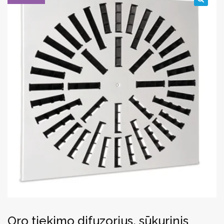
🔍
Oro tiekimo difuzorius, sūkurinis