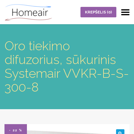
KREPŠELIS
(0)
Oro tiekimo
difuzorius, sūkurinis
Systemair VVKR-B-S-
300-8
- 22 %