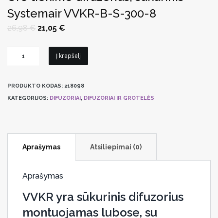
Systemair VVKR-B-S-300-8
Original
Current
26,98
€
21,05
€
price
price
was:
is:
26,98 €.
21,05 €.
produkto
Į krepšelį
kiekis:
Oro
PRODUKTO KODAS:
218098
tiekimo
KATEGORIJOS:
DIFUZORIAI
,
DIFUZORIAI IR GROTELĖS
difuzorius,
sūkurinis
Systemair
VVKR-
Aprašymas
Atsiliepimai (0)
B-
S-
300-
Aprašymas
8
VVKR yra sūkurinis difuzorius
montuojamas lubose, su