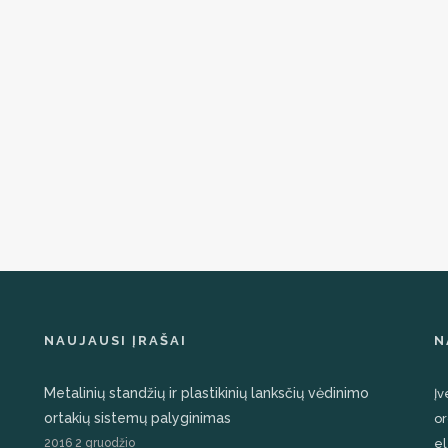
the
product
page
NAUJAUSI ĮRAŠAI
N
Metalinių standžių ir plastikinių lanksčių vėdinimo
Įv
ortakių sistemų palyginimas
or
2016 2 gruodžio
el