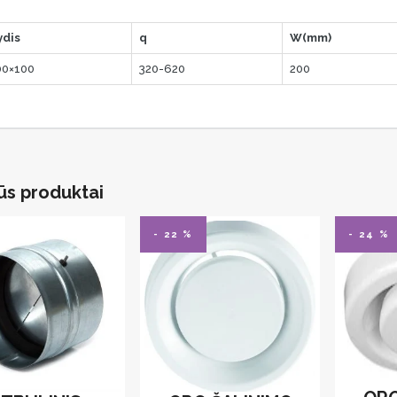
ydis
q
W(mm)
00×100
320-620
200
ūs produktai
- 22 %
- 24 %