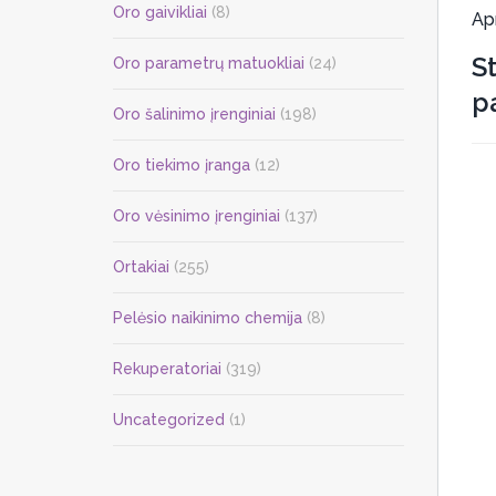
Oro gaivikliai
(8)
Ap
S
Oro parametrų matuokliai
(24)
p
Oro šalinimo įrenginiai
(198)
Oro tiekimo įranga
(12)
Oro vėsinimo įrenginiai
(137)
Ortakiai
(255)
Pelėsio naikinimo chemija
(8)
Rekuperatoriai
(319)
Uncategorized
(1)