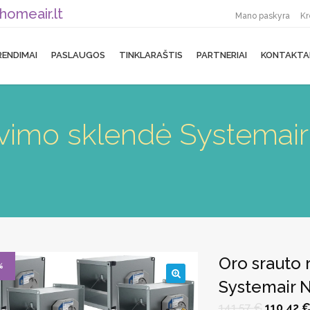
homeair.lt
Mano paskyra
Kr
RENDIMAI
PASLAUGOS
TINKLARAŠTIS
PARTNERIAI
KONTAKTA
iavimo sklendė Systema
Oro srauto 
%
Systemair
🔍
Original
141,57
€
110,42