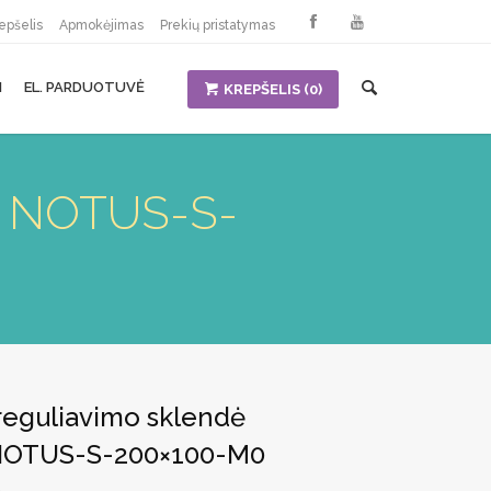
epšelis
Apmokėjimas
Prekių pristatymas
I
EL. PARDUOTUVĖ
KREPŠELIS
(0)
ir NOTUS-S-
reguliavimo sklendė
 NOTUS-S-200×100-M0
Current
€