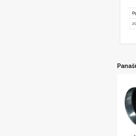
D
2
Panaš