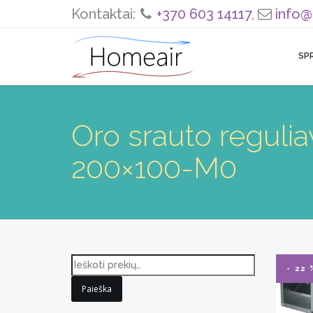
Kontaktai:
+370 603 14117
,
info@
SP
Oro srauto regul
200×100-M0
- 22 
Paieška