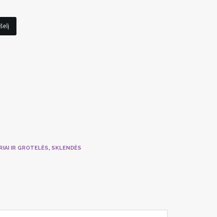
price
is:
110,42 €.
šelį
RIAI IR GROTELĖS
,
SKLENDĖS