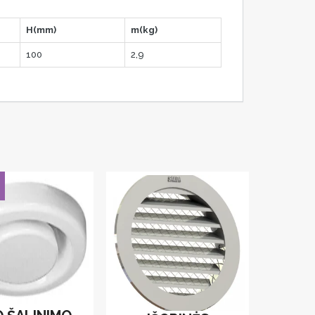
H(mm)
m(kg)
100
2,9