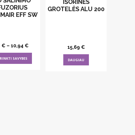
 ŠALINIMO
IŠORINĖS
FUZORIUS
GROTELĖS ALU 200
MAIR EFF SW
8
€
–
10,94
€
15,69
€
This
RINKTI SAVYBES
DAUGIAU
product
has
multiple
variants.
The
options
may
be
chosen
on