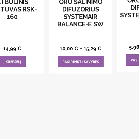
ORO
TBULINIS
ORO ŠALINIMO
DI
TUVAS RSK-
DIFUZORIUS
SYSTE
160
SYSTEMAIR
BALANCE-E SW
5,9
14,99
€
10,00
€
–
15,29
€
This
PASI
Į KREPŠELĮ
PASIRINKTI SAVYBES
product
has
multiple
variants.
The
options
may
be
chosen
on