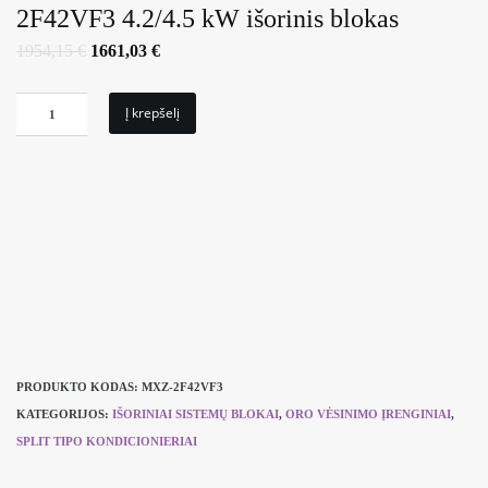
2F42VF3 4.2/4.5 kW išorinis blokas
Original
Current
1954,15
€
1661,03
€
price
price
was:
is:
1954,15 €.
1661,03 €.
produkto
Į krepšelį
kiekis:
Kondicionierius
Mitsubishi
Electric
MXZ-
2F42VF3
4.2/4.5
kW
išorinis
blokas
PRODUKTO KODAS:
MXZ-2F42VF3
KATEGORIJOS:
IŠORINIAI SISTEMŲ BLOKAI
,
ORO VĖSINIMO ĮRENGINIAI
,
SPLIT TIPO KONDICIONIERIAI