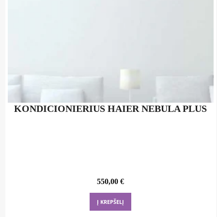
the
product
page
KONDICIONIERIUS HAIER NEBULA PLUS
550,00
€
Į KREPŠELĮ