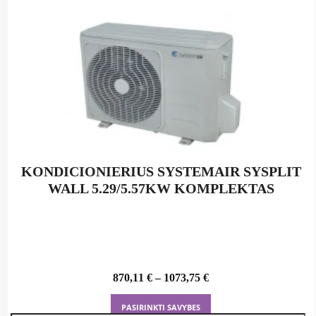
KONDICIONIERIUS SYSTEMAIR SYSPLIT
WALL 5.29/5.57KW KOMPLEKTAS
870,11
€
–
1073,75
€
This
PASIRINKTI SAVYBES