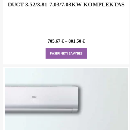
DUCT 3,52/3,81-7,03/7,03KW KOMPLEKTAS
705,67
€
–
801,50
€
This
PASIRINKTI SAVYBES
product
has
multiple
variants.
The
options
may
be
chosen
on