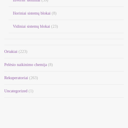
Inverter sieniniai
(59)
Išoriniai sistemų blokai
(8)
Vidiniai sistemų blokai
(23)
Ortakiai
(223)
Pelėsio naikinimo chemija
(8)
Rekuperatoriai
(263)
Uncategorized
(1)