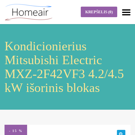
KREPŠELIS
(0)
Kondicionierius
Mitsubishi Electric
MXZ-2F42VF3 4.2/4.5
kW išorinis blokas
- 15 %