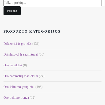
product
has
Paieška
multiple
variants.
The
options
PRODUKTO KATEGORIJOS
may
be
Difuzoriai ir grotelės
(131)
chosen
on
Drėkintuvai ir sausintuvai
(86)
the
Oro gaivikliai
(8)
product
page
Oro parametrų matuokliai
(24)
Oro šalinimo įrenginiai
(198)
Oro tiekimo įranga
(12)