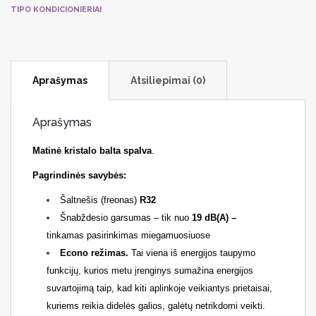
TIPO KONDICIONIERIAI
Aprašymas
Atsiliepimai (0)
Aprašymas
Matinė kristalo balta spalva
.
Pagrindinės savybės:
Šaltnešis (freonas)
R32
Šnabždesio garsumas –
tik nuo
19 dB(A) –
tinkamas
pasirinkimas miegamuosiuose
Econo re
žimas.
Tai viena iš energijos taupymo
funkcijų, kurios metu įrenginys sumažina energijos
suvartojimą taip, kad kiti aplinkoje veikiantys prietaisai,
kuriems reikia didelės galios, galėtų netrikdomi veikti.