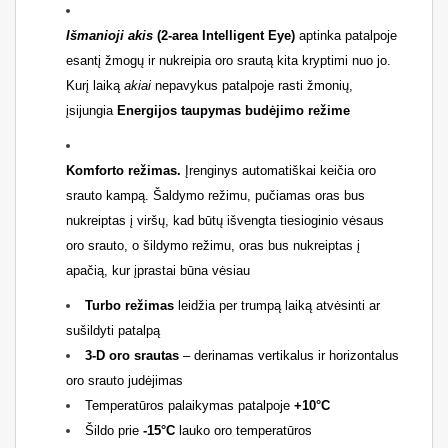
Išmanioji akis
(2-area Intelligent Eye)
aptinka patalpoje
esantį žmogų ir nukreipia oro srautą kita kryptimi nuo jo.
Kurį laiką
akiai
nepavykus patalpoje rasti žmonių,
įsijungia
Energijos taupymas budėjimo režime
Komforto režimas.
Įrenginys automatiškai keičia oro
srauto kampą. Šaldymo režimu, pučiamas oras bus
nukreiptas į viršų, kad būtų išvengta tiesioginio vėsaus
oro srauto, o šildymo režimu, oras bus nukreiptas į
apačią, kur įprastai būna vėsiau
Turbo režimas
leidžia per trumpą laiką atvėsinti ar
sušildyti patalpą
3-D oro srautas
– derinamas vertikalus ir horizontalus
oro
srauto
judėjimas
Temperatūros palaikymas patalpoje
+10°C
Šildo prie
-15°C
lauko oro temperatūros