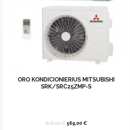
chosen
on
the
product
page
ORO KONDICIONIERIUS MITSUBISHI
SRK/SRC25ZMP-S
Original
Current
676,00
€
569,00
€
price
price