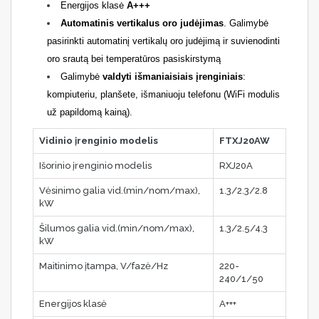
Energijos klasė
A+++
Automatinis vertikalus oro judėjimas
. Galimybė
pasirinkti automatinį vertikalų oro judėjimą ir suvienodinti
oro srautą bei temperatūros pasiskirstymą
Galimybė
valdyti išmaniaisiais įrenginiais
:
kompiuteriu, planšete, išmaniuoju telefonu (WiFi
modulis
už papildomą kainą).
Vidinio įrenginio modelis
FTXJ20AW
Išorinio įrenginio modelis
RXJ20A
Vėsinimo galia vid.(min/nom/max),
1.3/2.3/2.8
kW
Šilumos galia vid.(min/nom/max),
1.3/2.5/4.3
kW
Maitinimo įtampa, V/fazė/Hz
220-
240/1/50
Energijos klasė
A+++