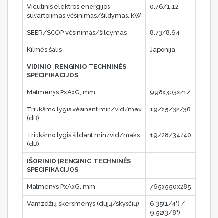
Vidutinis elektros energijos
0.76/1.12
suvartojimas vėsinimas/šildymas, kW
SEER/SCOP vėsinimas/šildymas
8.73/8.64
Kilmės šalis
Japonija
VIDINIO ĮRENGINIO TECHNINĖS
SPECIFIKACIJOS
Matmenys PxAxG, mm
998x303x212
Triukšmo lygis vėsinant min/vid/max
19/25/32/38
(dB)
Triukšmo lygis šildant min/vid/maks
19/28/34/40
(dB)
IŠORINIO ĮRENGINIO TECHNINĖS
SPECIFIKACIJOS
Matmenys PxAxG, mm
765x550x285
Vamzdžių skersmenys (dujų/skysčių)
6.35(1/4") /
9.52(3/8")