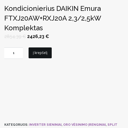
Kondicionierius DAIKIN Emura
FTXJ20AW+RXJ20A 2,3/2,5kW
Komplektas
Original
Current
2854,39
€
2426,23
€
price
price
was:
is:
2854,39 €.
2426,23 €.
produkto
Į krepšelį
kiekis:
Kondicionierius
DAIKIN
Emura
FTXJ20AW+RXJ20A
2,3/2,5kW
Komplektas
KATEGORIJOS:
INVERTER SIENINIAI
,
ORO VĖSINIMO ĮRENGINIAI
,
SPLIT