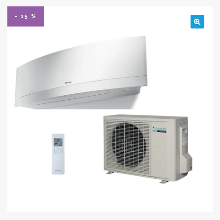
- 15 %
🔍