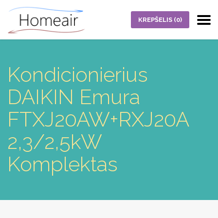
KREPŠELIS
(0)
Kondicionierius
DAIKIN Emura
FTXJ20AW+RXJ20A
2,3/2,5kW
Komplektas