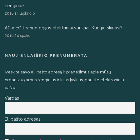
įrenginio?
2016 14 lapkričio
AC ir EC technologijos elektriniai varikliai. Kuo jie skiriasi?
2016 24 spalio
NAUJIENLAIŠKIO PRENUMERATA
Įveskite savo el. pašto adresą ir pranešimus apie mūsų
organizuojamus renginius ir kitus įvykius, gausite elektroniniu
paštu.
Vardas
El. pašto adresas