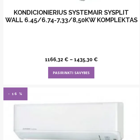
KONDICIONIERIUS SYSTEMAIR SYSPLIT
WALL 6.45/6.74-7,33/8,50KW KOMPLEKTAS
1166,32
€
–
1435,30
€
This
PASIRINKTI SAVYBES
product
has
multiple
- 16 %
variants.
The
options
may
be