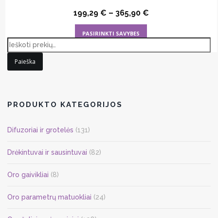
199,29
€
–
365,90
€
This
PASIRINKTI SAVYBES
product
has
Paieška
multiple
variants.
The
options
PRODUKTO KATEGORIJOS
may
be
Difuzoriai ir grotelės
(131)
chosen
on
Drėkintuvai ir sausintuvai
(82)
the
Oro gaivikliai
(8)
product
page
Oro parametrų matuokliai
(24)