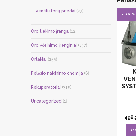
Ventiliatorių priedai
(27)
- 10 %
Oro tiekimo įranga
(12)
Oro vėsinimo įrenginiai
(137)
Ortakiai
(255)
Pelėsio naikinimo chemija
(8)
VEN
SYST
Rekuperatoriai
(319)
Uncategorized
(1)
498,
PA