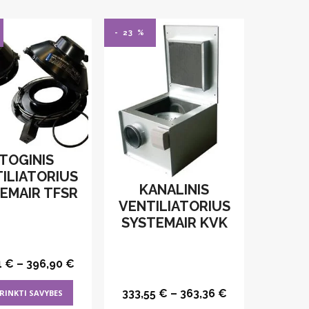
- 23 %
TOGINIS
ILIATORIUS
KANALINIS
EMAIR TFSR
VENTILIATORIUS
SYSTEMAIR KVK
1
€
–
396,90
€
This
333,55
€
–
363,36
€
RINKTI SAVYBES
product