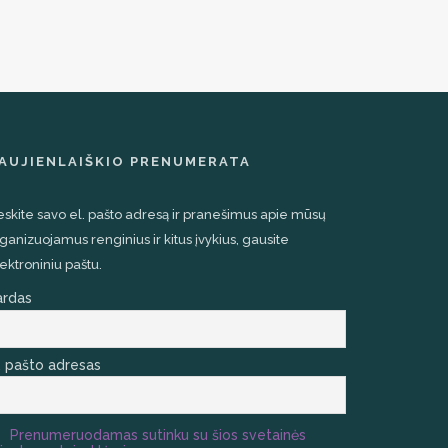
AUJIENLAIŠKIO PRENUMERATA
eskite savo el. pašto adresą ir pranešimus apie mūsų
ganizuojamus renginius ir kitus įvykius, gausite
ektroniniu paštu.
ardas
. pašto adresas
Prenumeruodamas sutinku su šios svetainės