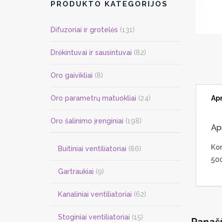
PRODUKTO KATEGORIJOS
Difuzoriai ir grotelės
(131)
Drėkintuvai ir sausintuvai
(82)
Oro gaivikliai
(8)
Ap
Oro parametrų matuokliai
(24)
Oro šalinimo įrenginiai
(198)
Ap
Kon
Buitiniai ventiliatoriai
(86)
50
Gartraukiai
(9)
Kanaliniai ventiliatoriai
(62)
Stoginiai ventiliatoriai
(15)
Panaš