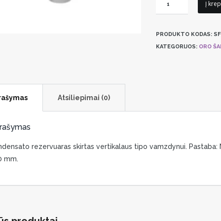
produkto
Į krep
kiekis:
Kondensato
PRODUKTO KODAS:
SF
rezervuaras
KATEGORIJOS:
ORO ŠAL
GetAir
SmartFan
X
rašymas
Atsiliepimai (0)
rašymas
densato rezervuaras skirtas vertikalaus tipo vamzdynui. Pastab
0 mm.
ūs produktai