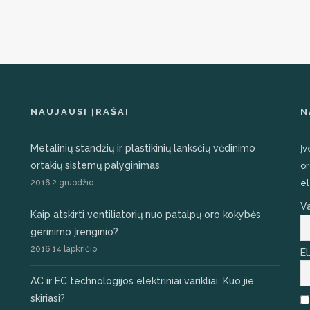
NAUJAUSI ĮRAŠAI
N
Metalinių standžių ir plastikinių lanksčių vėdinimo
Įv
ortakių sistemų palyginimas
or
2016 2 gruodžio
el
V
Kaip atskirti ventiliatorių nuo patalpų oro kokybės
gerinimo įrenginio?
2016 14 lapkričio
El
AC ir EC technologijos elektriniai varikliai. Kuo jie
skiriasi?