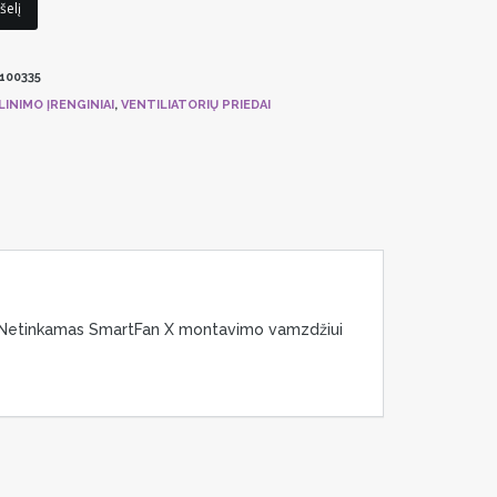
šelį
100335
INIMO ĮRENGINIAI
,
VENTILIATORIŲ PRIEDAI
a: Netinkamas SmartFan X montavimo vamzdžiui