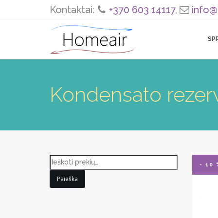
Kontaktai:
+370 603 14117
,
info@
SP
Kondensato rezer
- 10 
Paieška