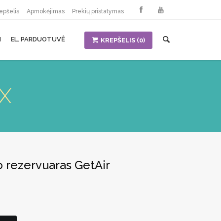
epšelis
Apmokėjimas
Prekių pristatymas
I
EL. PARDUOTUVĖ
KREPŠELIS
(0)
 X
 rezervuaras GetAir
urrent
rice
:
0,30 €.