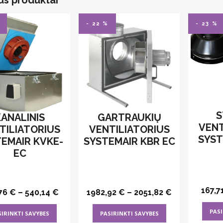
- 22 %
- 23 %
S
KANALINIS
GARTRAUKIŲ
VENT
TILIATORIUS
VENTILIATORIUS
SYST
EMAIR KVKE-
SYSTEMAIR KBR EC
EC
167,7
76
€
–
540,14
€
1982,92
€
–
2051,82
€
This
This
PASI
SIRINKTI SAVYBES
PASIRINKTI SAVYBES
product
product