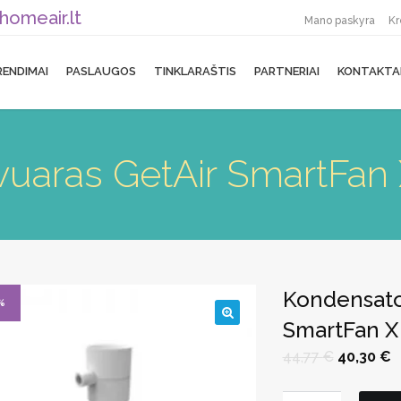
homeair.lt
Mano paskyra
Kr
RENDIMAI
PASLAUGOS
TINKLARAŠTIS
PARTNERIAI
KONTAKTA
vuaras GetAir SmartFan
Kondensato
%
SmartFan X
🔍
Original
C
44,77
€
40,30
€
price
p
was:
is
44,77 €.
4