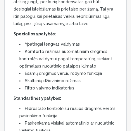
atskirą jungtį, per kurią kondensatas gali būti
tiesiogiai išleidžiamas iš prietaiso per žarną. Tai yra
itin patogu, kai prietaisas veikia neprižiūrimas ilgą
laiką, pvz., jūsų vasarnamyje arba laive.
Specialios ypatybės:
Ypatingai lengvas valdymas
Komforto režimas automatiniam drėgmės
kontrolės valdymui pagal temperatūrą, siekiant
optimalaus nuolatinio patalpos klimato
Esamų drėgmės verčių rodymo funkcija
Skalbinių džiovinimo režimas
Filtro valymo indikatorius
Standartinės ypatybės:
Hidrostato kontrolė su realios drėgmės vertės
pasirinkimo funkcija
Pasirenkama visiškai automatinio ar nuolatinio
veikimo funkcija