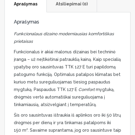
Aprašymas
Atsiliepimai (0)
Aprašymas
Funkcionalaus dizaino moderniausias komfortiškas
prietaisas
Funkcionalus ir akiai malonus dizainas bei techninė
įranga – už neįtikėtinai patrauklią kainą. Kaip specialią
ypatybę oro sausintuvas TTK 127 E turi papildomą
patogumo funkciją. Optimalus patalpos klimatas bet
kuriuo metu sureguliuojamas tiesiog paspaudus
mygtuką. Paspaudus TTK 127 E
Comfort
mygtuką,
drėgmės vertė automatiškai sureguliuojama į
tinkamiausią, atsižvelgiant į temperatūrą.
Šis oro sausintuvas ištraukia iš aplinkos oro iki 50 litrų
drėgmės per dieną ir yra tinkamas patalpoms iki
150 m². Savaime suprantama, jog oro sausintuve taip