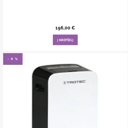
196,00
€
Į KREPŠELĮ
- 8 %