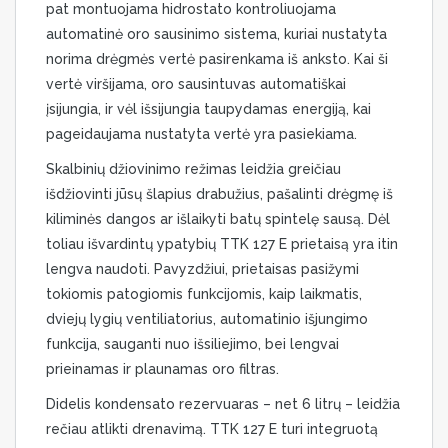
pat montuojama hidrostato kontroliuojama
automatinė oro sausinimo sistema, kuriai nustatyta
norima drėgmės vertė pasirenkama iš anksto. Kai ši
vertė viršijama, oro sausintuvas automatiškai
įsijungia, ir vėl išsijungia taupydamas energiją, kai
pageidaujama nustatyta vertė yra pasiekiama.
Skalbinių džiovinimo režimas leidžia greičiau
išdžiovinti jūsų šlapius drabužius, pašalinti drėgmę iš
kiliminės dangos ar išlaikyti batų spintelę sausą. Dėl
toliau išvardintų ypatybių TTK 127 E prietaisą yra itin
lengva naudoti. Pavyzdžiui, prietaisas pasižymi
tokiomis patogiomis funkcijomis, kaip laikmatis,
dviejų lygių ventiliatorius, automatinio išjungimo
funkcija, sauganti nuo išsiliejimo, bei lengvai
prieinamas ir plaunamas oro filtras.
Didelis kondensato rezervuaras – net 6 litrų – leidžia
rečiau atlikti drenavimą. TTK 127 E turi integruotą