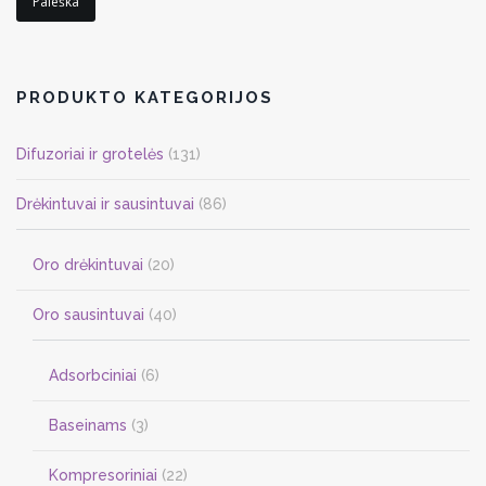
Paieška
PRODUKTO KATEGORIJOS
Difuzoriai ir grotelės
(131)
Drėkintuvai ir sausintuvai
(86)
Oro drėkintuvai
(20)
Oro sausintuvai
(40)
Adsorbciniai
(6)
Baseinams
(3)
Kompresoriniai
(22)