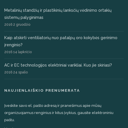
Metalinių standžių ir plastikinių lanksčių vėdinimo ortakių
sistemų palyginimas
2016 2 gruodžio
Kaip atskirti ventiliatorių nuo patalpų oro kokybės gerinimo
įrenginio?
2016 14 lapkričio
AC ir EC technologijos elektriniai varikliai. Kuo jie skiriasi?
2016 24 spalio
NAUJIENLAIŠKIO PRENUMERATA
Įveskite savo el. pašto adresą ir pranešimus apie mūsų
organizuojamus renginius ir kitus įvykius, gausite elektroniniu
paštu.