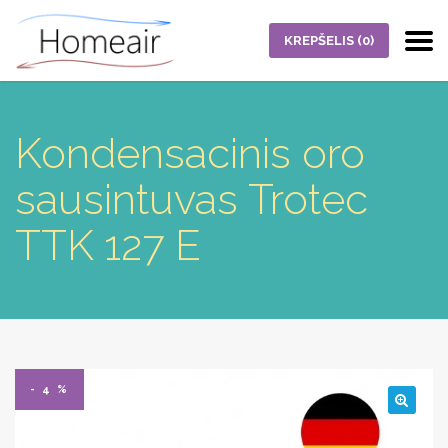
KREPŠELIS
(0)
Kondensacinis oro
sausintuvas Trotec
TTK 127 E
- 4 %
🔍