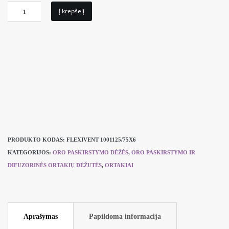
80,44 €.
64,35 €.
produkto
Į krepšelį
kiekis:
Kolektorinė
ortakių
dėžutė,
skardinė
su
revizija,
FlexiVent
1001125/75x6
PRODUKTO KODAS:
FLEXIVENT 1001125/75X6
KATEGORIJOS:
ORO PASKIRSTYMO DĖŽĖS
,
ORO PASKIRSTYMO IR
DIFUZORINĖS ORTAKIŲ DĖŽUTĖS
,
ORTAKIAI
Aprašymas
Papildoma informacija