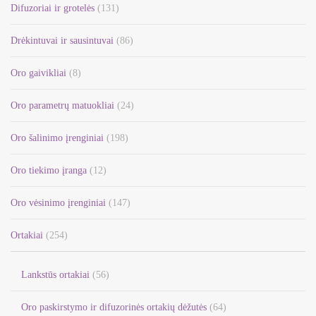
be
Difuzoriai ir grotelės
(131)
chosen
on
Drėkintuvai ir sausintuvai
(86)
the
Oro gaivikliai
(8)
product
page
Oro parametrų matuokliai
(24)
Oro šalinimo įrenginiai
(198)
Oro tiekimo įranga
(12)
Oro vėsinimo įrenginiai
(147)
Ortakiai
(254)
Lankstūs ortakiai
(56)
Oro paskirstymo ir difuzorinės ortakių dėžutės
(64)