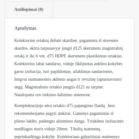
Atsiliepimai (0)
Aprašymas
Kolektorinė ortakių dėžutė skardinė, pagaminta iš storesnės
skardos, skirta tarpusavyje jungti d125 skersmens magistralinį
ortakį ir iki 6 vnt. d75 HDPE skersmens plastikinius ortakius.
Kolektorius labai sandarus, viduje išklijuotas aukštos kokybės
garso izoliacija, turi papildomas, užaklintas sandariomis,
lengvai nuimamomis aklėmis angas ir revizinę (aptarnavimo)
angą. Magistralinio ortakio jungtis d125 su tarpine.
Naudojama oro tiekimo-šalinimo sistemose.
Komplektacijoje nėra ortakio d75 pajungimo flanšų. Juos
rekomenduojama įsigyti atskirai. Gaminys pagamintas iš
plieno lakšto, padengto aliuminio danga. Triukšmo izoliacinės
medžiagos storis viduje 20mm. Tikslių matmenų,
nepriekaištinga kokybė. Kolektoriaus gabaritiniai matmenys