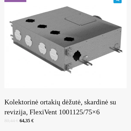
🔍
Kolektorinė ortakių dėžutė, skardinė su
revizija, FlexiVent 1001125/75×6
Original
Current
80,44
€
64,35
€
price
price
was:
is: