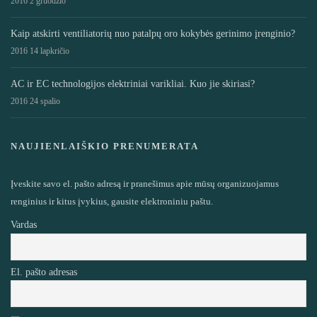
2016 2 gruodžio
Kaip atskirti ventiliatorių nuo patalpų oro kokybės gerinimo įrenginio?
2016 14 lapkričio
AC ir EC technologijos elektriniai varikliai. Kuo jie skiriasi?
2016 24 spalio
NAUJIENLAIŠKIO PRENUMERATA
Įveskite savo el. pašto adresą ir pranešimus apie mūsų organizuojamus
renginius ir kitus įvykius, gausite elektroniniu paštu.
Vardas
El. pašto adresas