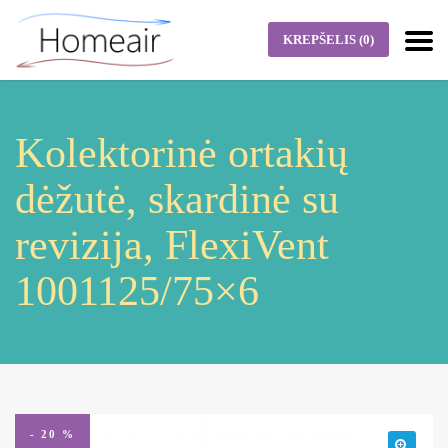
KREPŠELIS
(0)
Kolektorinė ortakių
dėžutė, skardinė su
revizija, FlexiVent
1001125/75×6
- 20 %