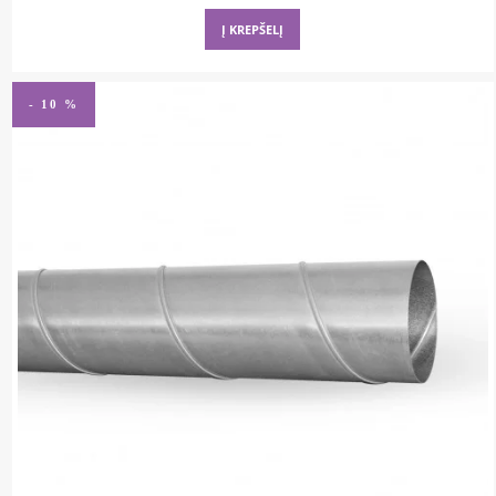
was:
is:
Į KREPŠELĮ
8,89 €.
8,00 €.
- 10 %