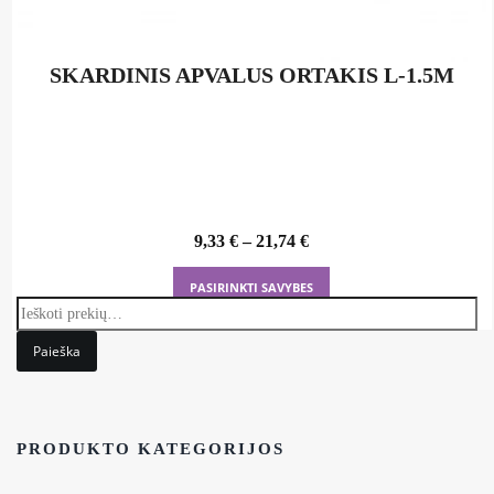
SKARDINIS APVALUS ORTAKIS L-1.5M
9,33
€
–
21,74
€
This
PASIRINKTI SAVYBES
product
has
Paieška
multiple
variants.
The
options
PRODUKTO KATEGORIJOS
may