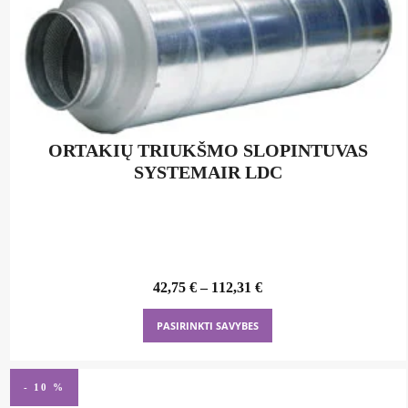
ORTAKIŲ TRIUKŠMO SLOPINTUVAS
SYSTEMAIR LDC
42,75
€
–
112,31
€
This
PASIRINKTI SAVYBES
product
has
multiple
- 10 %