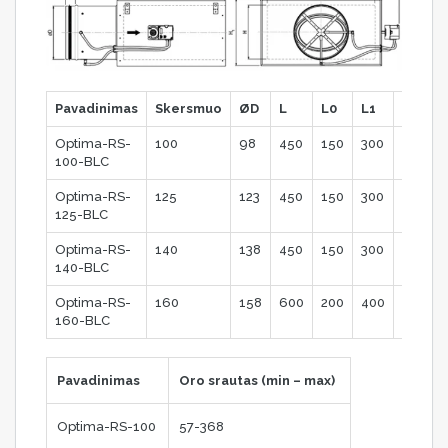
Pavadinimas
Skersmuo
ØD
L
L0
L1
W
Optima-RS-
100
98
450
150
300
200
100-BLC
Optima-RS-
125
123
450
150
300
200
125-BLC
Optima-RS-
140
138
450
150
300
200
140-BLC
Optima-RS-
160
158
600
200
400
250
160-BLC
Pavadinimas
Oro srautas (min – max)
Optima-RS-100
57-368