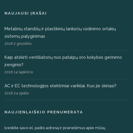
NAUJAUSI ĮRAŠAI
Metalinių standžių ir plastikinių lanksčių vėdinimo ortakių
sistemų palyginimas
2016 2 gruodžio
Kaip atskirti ventiliatorių nuo patalpų oro kokybės gerinimo
įrenginio?
2016 14 lapkričio
AC ir EC technologijos elektriniai varikliai. Kuo jie skiriasi?
2016 24 spalio
NAUJIENLAIŠKIO PRENUMERATA
Įveskite savo el. pašto adresą ir pranešimus apie mūsų