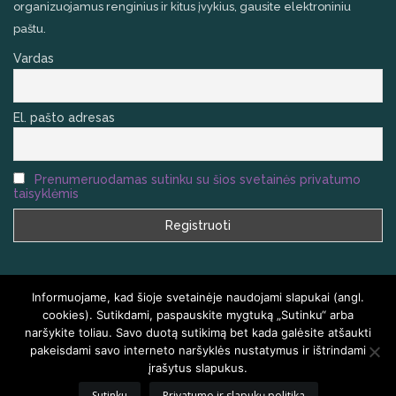
organizuojamus renginius ir kitus įvykius, gausite elektroniniu
paštu.
Vardas
El. pašto adresas
Prenumeruodamas sutinku su šios svetainės privatumo
taisyklėmis
Informuojame, kad šioje svetainėje naudojami slapukai (angl.
cookies). Sutikdami, paspauskite mygtuką „Sutinku“ arba
naršykite toliau. Savo duotą sutikimą bet kada galėsite atšaukti
VISOS TEISĖS SAUGOMOS
HOMEAIR.LT
pakeisdami savo interneto naršyklės nustatymus ir ištrindami
įrašytus slapukus.
PRADŽIA
KLAUSIMAI IR ATSAKYMAI
KONTAKTAI
TINKLARAŠTIS
Sutinku
Privatumo ir slapukų politika