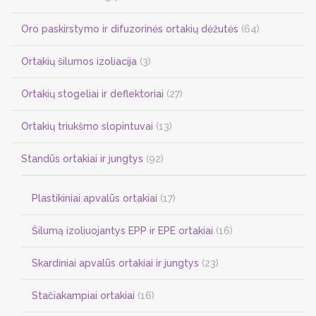
Oro paskirstymo ir difuzorinės ortakių dėžutės
(64)
Ortakių šilumos izoliacija
(3)
Ortakių stogeliai ir deflektoriai
(27)
Ortakių triukšmo slopintuvai
(13)
Standūs ortakiai ir jungtys
(92)
Plastikiniai apvalūs ortakiai
(17)
Šilumą izoliuojantys EPP ir EPE ortakiai
(16)
Skardiniai apvalūs ortakiai ir jungtys
(23)
Stačiakampiai ortakiai
(16)