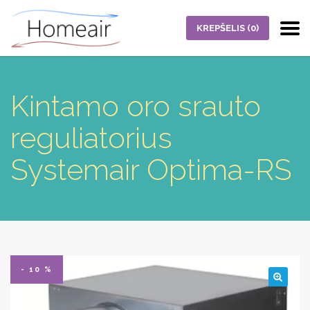
KREPŠELIS
(0)
Kintamo oro srauto
reguliatorius
Systemair Optima-RS
- 10 %
🔍