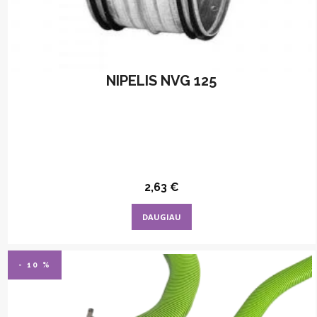
NIPELIS NVG 125
2,63
€
DAUGIAU
- 10 %