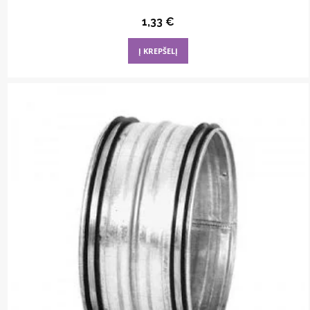
1,33
€
Į KREPŠELĮ