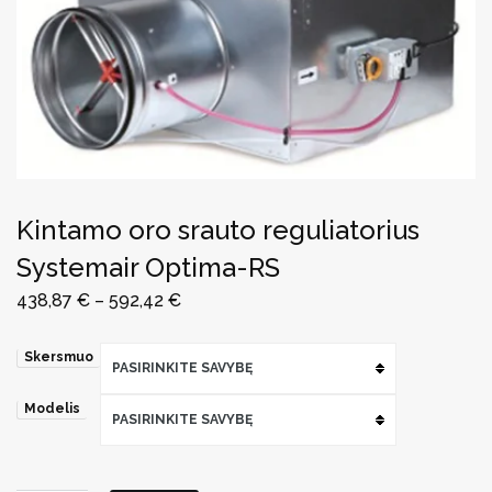
Kintamo oro srauto reguliatorius
Systemair Optima-RS
438,87
€
–
592,42
€
Skersmuo
PASIRINKITE SAVYBĘ
Modelis
PASIRINKITE SAVYBĘ