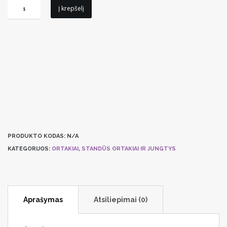
produkto
Į krepšelį
kiekis:
Kintamo
oro
srauto
reguliatorius
Systemair
Optima-
RS
PRODUKTO KODAS:
N/A
KATEGORIJOS:
ORTAKIAI
,
STANDŪS ORTAKIAI IR JUNGTYS
Aprašymas
Atsiliepimai (0)