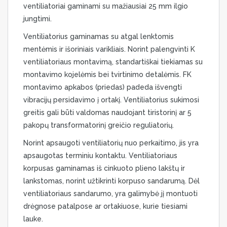
ventiliatoriai gaminami su mažiausiai 25 mm ilgio
jungtimi.
Ventiliatorius gaminamas su atgal lenktomis
mentėmis ir išoriniais varikliais. Norint palengvinti K
ventiliatoriaus montavimą, standartiškai tiekiamas su
montavimo kojelėmis bei tvirtinimo detalėmis. FK
montavimo apkabos (priedas) padeda išvengti
vibracijų persidavimo į ortakį. Ventiliatorius sukimosi
greitis gali būti valdomas naudojant tiristorinį ar 5
pakopų transformatorinį greičio reguliatorių.
Norint apsaugoti ventiliatorių nuo perkaitimo, jis yra
apsaugotas terminiu kontaktu. Ventiliatoriaus
korpusas gaminamas iš cinkuoto plieno lakštų ir
lankstomas, norint užtikrinti korpuso sandarumą. Dėl
ventiliatoriaus sandarumo, yra galimybė jį montuoti
drėgnose patalpose ar ortakiuose, kurie tiesiami
lauke.