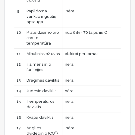
trukmė
9
Papildoma
nėra
variklio ir guolių
apsauga
10
Praleidžiamo oro
nuo 0 iki + 70 laipsnių C
srauto
temperatūra
11
Atbulinis vožtuvas
atskirai perkamas
12
Taimeris ir jo
nėra
funkcijos
13
Drėgmės daviklis
nėra
14
Judesio daviklis
nėra
15
Temperatūros
nėra
daviklis
16
Kvapų daviklis
nėra
17
Anglies
nėra
2
dvideginio (CO
)