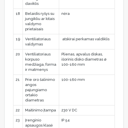
daviklis
18
Belaidis ryšys su
nėra
jungikliu ar kitais
valdymo
prietaisais
19
Ventiliatoriaus
atskirai perkamas valdiklis
valdymas
20
Ventiliatoriaus
Plienas, apvalus diskas,
korpuso
išorinis disko diametras ø
medžiaga, forma
100-160 mm
ir matmenys
21
Prie oro šalinimo
100-160 mm
angos
pajungiamo
ortakio
diametras
22
Maitinimo įtampa
230 V DC
23
Įrenginio
IP 54
apsaugos klasė