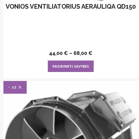
VONIOS VENTILIATORIUS AERAULIQA QD150
44,00
€
–
68,00
€
This
PASIRINKTI SAVYBES
product
has
multiple
- 23 %
variants.
The
options
may
be
chosen