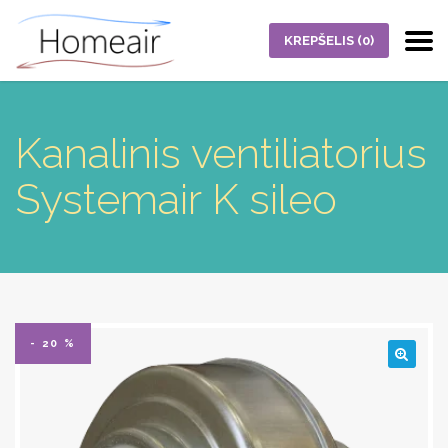
KREPŠELIS
(0)
Kanalinis ventiliatorius
Systemair K sileo
- 20 %
🔍