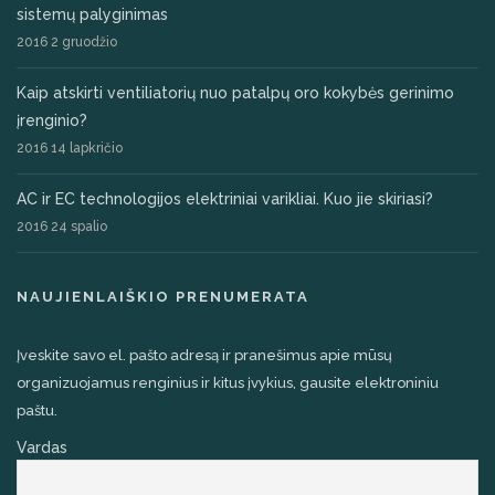
sistemų palyginimas
2016 2 gruodžio
Kaip atskirti ventiliatorių nuo patalpų oro kokybės gerinimo
įrenginio?
2016 14 lapkričio
AC ir EC technologijos elektriniai varikliai. Kuo jie skiriasi?
2016 24 spalio
NAUJIENLAIŠKIO PRENUMERATA
Įveskite savo el. pašto adresą ir pranešimus apie mūsų
organizuojamus renginius ir kitus įvykius, gausite elektroniniu
paštu.
Vardas