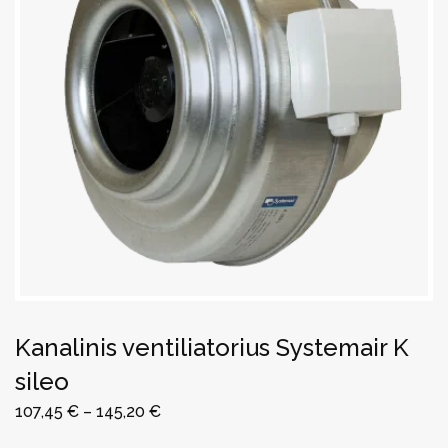
Kanalinis ventiliatorius Systemair K
sileo
107,45
€
–
145,20
€