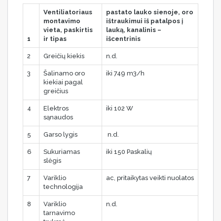
Ventiliatoriaus
pastato lauko sienoje, oro
montavimo
ištraukimui iš patalpos į
vieta, paskirtis
lauką, kanalinis –
1
ir tipas
išcentrinis
2
Greičių kiekis
n.d.
3
Šalinamo oro
iki 749 m3/h
kiekiai pagal
greičius
4
Elektros
iki 102 W
sąnaudos
5
Garso lygis
n.d.
6
Sukuriamas
iki 150 Paskalių
slėgis
7
Variklio
ac, pritaikytas veikti nuolatos
technologija
8
Variklio
n.d.
tarnavimo