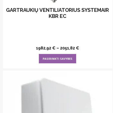
GARTRAUKIŲ VENTILIATORIUS SYSTEMAIR
KBR EC
1982,92
€
–
2051,82
€
This
PASIRINKTI SAVYBES
product
has
multiple
variants.
The
options
may
be