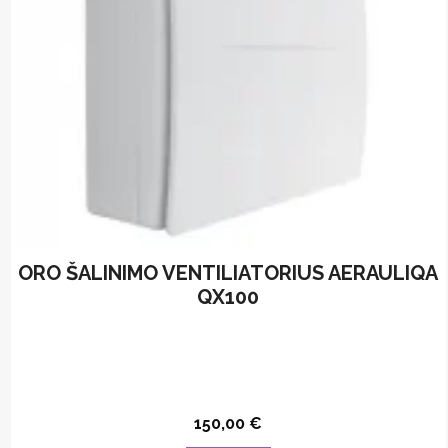
chosen
on
the
product
page
ORO ŠALINIMO VENTILIATORIUS AERAULIQA
QX100
150,00
€