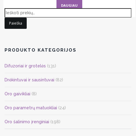
DAUGIAU
Paieška
PRODUKTO KATEGORIJOS
Difuzoriai ir grotelės
(131)
Drėkintuvai ir sausintuvai
(82)
Oro gaivikliai
(8)
Oro parametrų matuokliai
(24)
Oro šalinimo įrenginiai
(198)