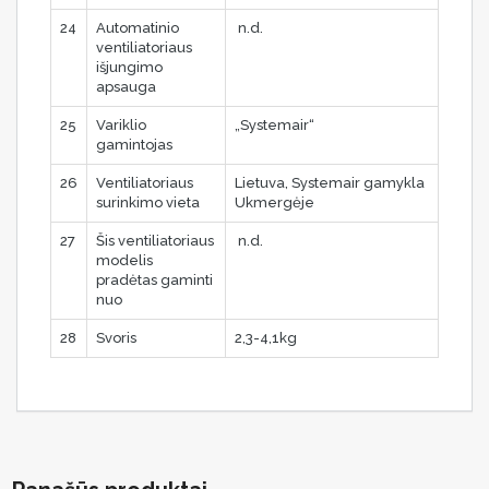
24
Automatinio
n.d.
ventiliatoriaus
išjungimo
apsauga
25
Variklio
„Systemair“
gamintojas
26
Ventiliatoriaus
Lietuva, Systemair gamykla
surinkimo vieta
Ukmergėje
27
Šis ventiliatoriaus
n.d.
modelis
pradėtas gaminti
nuo
28
Svoris
2,3-4,1kg