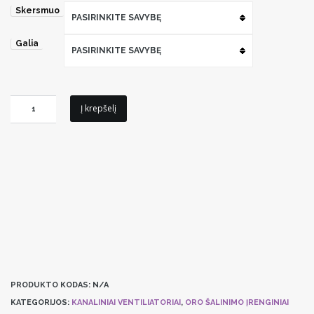
Skersmuo
PASIRINKITE SAVYBĘ
Galia
PASIRINKITE SAVYBĘ
produkto
Į krepšelį
kiekis:
Kanalinis
ventiliatorius
Systemair
K
sileo
PRODUKTO KODAS:
N/A
KATEGORIJOS:
KANALINIAI VENTILIATORIAI
,
ORO ŠALINIMO ĮRENGINIAI