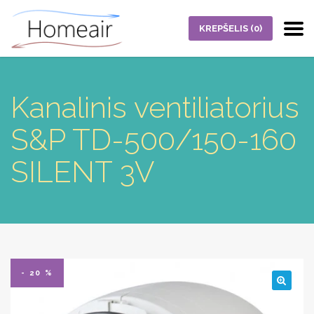
KREPŠELIS
(0)
Kanalinis ventiliatorius
S&P TD-500/150-160
SILENT 3V
- 20 %
🔍