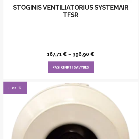
STOGINIS VENTILIATORIUS SYSTEMAIR
TFSR
167,71
€
–
396,90
€
This
PASIRINKTI SAVYBES
product
has
multiple
- 22 %
variants.
The
options
may
be
chosen