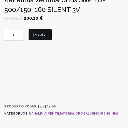
500/150-160 SILENT 3V
Original
Current
250,12
€
200,10
€
price
price
was:
is:
250,12 €.
200,10 €.
produkto
Į krepšelį
kiekis:
Kanalinis
ventiliatorius
S&P
TD-
500/150-
160
SILENT
3V
PRODUKTO KODAS:
5211302100
KATEGORIJOS:
KANALINIAI VENTILIATORIAI
,
ORO ŠALINIMO ĮRENGINIAI