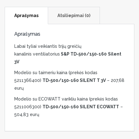
Aprašymas
Atsiliepimai (0)
Aprašymas
Labai tyliai veikiantis trijų greičių
kanalinis ventiliatorius
S&P TD-500/150-160
Silent
3V
Modelio su taimeriu kaina (prekės kodas
5211366400)
TD-500/150-160 SILENT T 3V
– 207,68
eurų
Modelio su ECOWATT varikliu kaina (prekės kodas
5211006300)
TD-500/150-160 SILENT ECOWATT
–
504,83 eurų