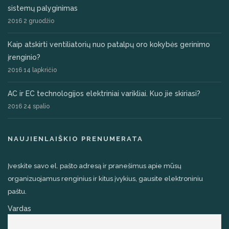
sistemų palyginimas
2016 2 gruodžio
Kaip atskirti ventiliatorių nuo patalpų oro kokybės gerinimo
įrenginio?
2016 14 lapkričio
AC ir EC technologijos elektriniai varikliai. Kuo jie skiriasi?
2016 24 spalio
NAUJIENLAIŠKIO PRENUMERATA
Įveskite savo el. pašto adresą ir pranešimus apie mūsų
organizuojamus renginius ir kitus įvykius, gausite elektroniniu
paštu.
Vardas