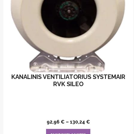
on
the
product
page
KANALINIS VENTILIATORIUS SYSTEMAIR
RVK SILEO
92,96
€
–
130,24
€
This