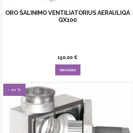
ORO ŠALINIMO VENTILIATORIUS AERAULIQA
QX100
150,00
€
DAUGIAU
- 22 %