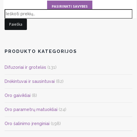
This
PASIRINKTI SAVYBES
product
has
Paieška
multiple
variants.
The
options
PRODUKTO KATEGORIJOS
may
be
Difuzoriai ir grotelės
(131)
chosen
on
Drėkintuvai ir sausintuvai
(82)
the
Oro gaivikliai
(8)
product
page
Oro parametrų matuokliai
(24)
Oro šalinimo įrenginiai
(198)