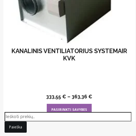
KANALINIS VENTILIATORIUS SYSTEMAIR
KVK
333,55
€
–
363,36
€
This
PASIRINKTI SAVYBES
product
has
Paieška
multiple