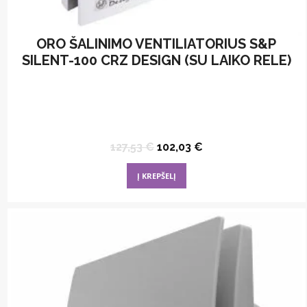
ORO ŠALINIMO VENTILIATORIUS S&P
SILENT-100 CRZ DESIGN (SU LAIKO RELE)
Original
Current
127,53
€
102,03
€
price
price
was:
is:
Į KREPŠELĮ
127,53 €.
102,03 €.