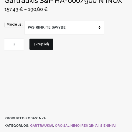
Gartraukis S&P HA-600/900 N INOX
157,43
€
–
190,80
€
Modelis:
PASIRINKITE SAVYBĘ
produkto
Į krepšelį
kiekis:
Gartraukis
S&P
HA-
600/900
N
INOX
PRODUKTO KODAS:
N/A
KATEGORIJOS:
GARTRAUKIAI
,
ORO ŠALINIMO ĮRENGINIAI
,
SIENINIAI