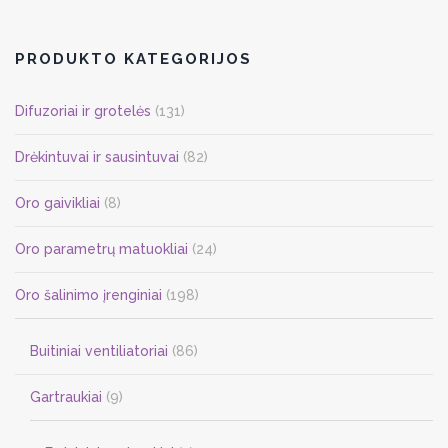
variants.
The
options
PRODUKTO KATEGORIJOS
may
be
Difuzoriai ir grotelės
(131)
chosen
on
Drėkintuvai ir sausintuvai
(82)
the
Oro gaivikliai
(8)
product
page
Oro parametrų matuokliai
(24)
Oro šalinimo įrenginiai
(198)
Buitiniai ventiliatoriai
(86)
Gartraukiai
(9)