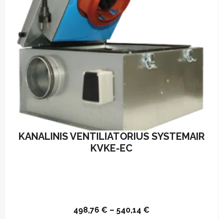
KANALINIS VENTILIATORIUS SYSTEMAIR
KVKE-EC
498,76
€
–
540,14
€