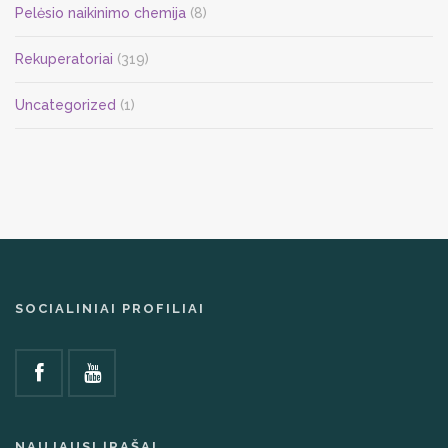
Pelėsio naikinimo chemija
(8)
Rekuperatoriai
(319)
Uncategorized
(1)
SOCIALINIAI PROFILIAI
NAUJAUSI ĮRAŠAI