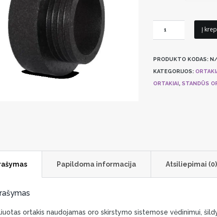
produkto
Į krep
kiekis:
EPP
PRODUKTO KODAS:
N/
mova
KATEGORIJOS:
ORTAKI
EPP15-
ORTAKIAI
,
STANDŪS OR
MSF
rašymas
Papildoma informacija
Atsiliepimai (0)
rašymas
liuotas ortakis naudojamas oro skirstymo sistemose vėdinimui, šildy