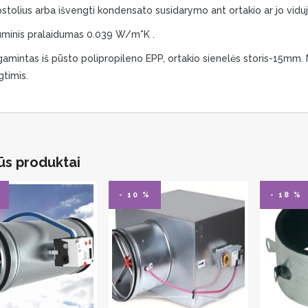
stolius arba išvengti kondensato susidarymo ant ortakio ar jo viduj
uminis pralaidumas 0.039 W/m*K .
amintas iš pūsto polipropileno EPP, ortakio sienelės storis-15mm. 
gtimis.
ūs produktai
- 10 %
- 18 %