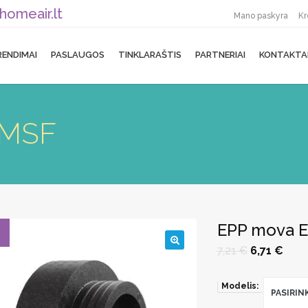
homeair.lt
Mano paskyra
Kr
RENDIMAI
PASLAUGOS
TINKLARAŠTIS
PARTNERIAI
KONTAKTA
-MSF
EPP mova 
Original
Curr
7,21
€
6,71
€
🔍
price
price
was:
is:
7,21 €.
6,71 
Modelis:
PASIRIN