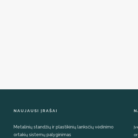
on
on
the
the
product
product
page
page
NAUJAUSI ĮRAŠAI
N
Metalinių standžių ir plastikinių lanksčių vėdinimo
Įv
ortakių sistemų palyginimas
or