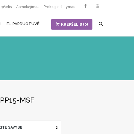
epšelis
Apmokėjimas
Prekių pristatymas
I
EL. PARDUOTUVĖ
KREPŠELIS
(0)
EPP15-MSF
ent
€.
KITE SAVYBĘ