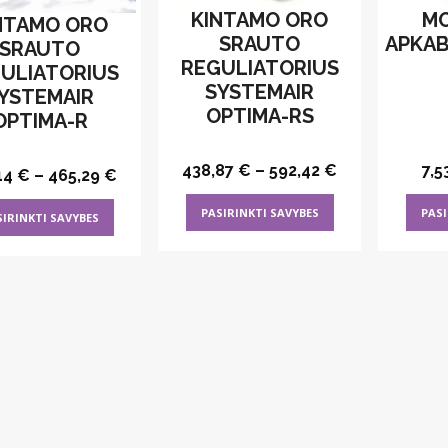
KINTAMO ORO
MO
NTAMO ORO
SRAUTO
APKAB
SRAUTO
REGULIATORIUS
ULIATORIUS
SYSTEMAIR
YSTEMAIR
OPTIMA-RS
OPTIMA-R
438,87
€
–
592,42
€
7,5
14
€
–
465,29
€
This
This
PASIRINKTI SAVYBES
PASI
SIRINKTI SAVYBES
product
product
has
has
multiple
multiple
variants.
variants.
The
The
options
options
may
may
be
be
chosen
chosen