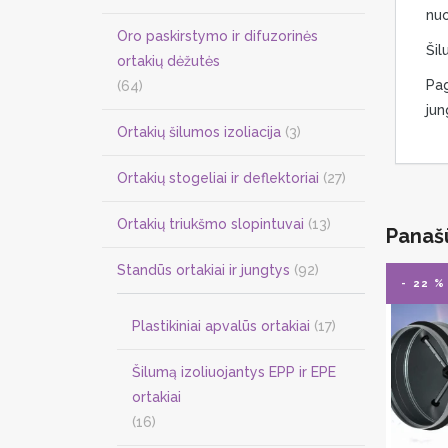
nuo
Oro paskirstymo ir difuzorinės
Šil
ortakių dėžutės
Pag
(64)
jun
Ortakių šilumos izoliacija
(3)
Ortakių stogeliai ir deflektoriai
(27)
Ortakių triukšmo slopintuvai
(13)
Panaš
Standūs ortakiai ir jungtys
(92)
- 22 %
Plastikiniai apvalūs ortakiai
(17)
Šilumą izoliuojantys EPP ir EPE
ortakiai
(16)