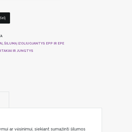
šelį
A
AI
,
ŠILUMĄ IZOLIUOJANTYS EPP IR EPE
TAKIAI IR JUNGTYS
mui ar vėsinimui, siekiant sumažinti šilumos